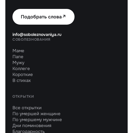
Подобрать слова
↗
info@soboleznovaniya.ru
СОБОЛЕЗНОВАНИЯ
Маме
Папе
Мужу
Коллеге
Короткие
В стихах
ОТКРЫТКИ
Все открытки
По умершей женщине
По умершему мужчине
Дни поминовения
Благодарность