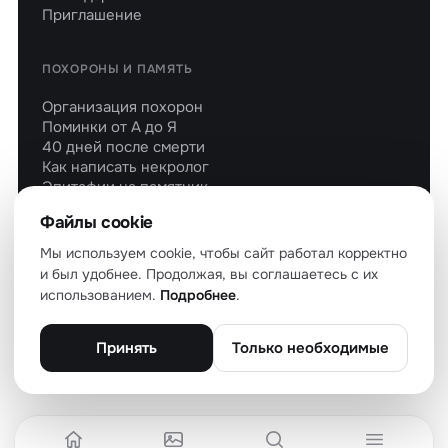
Приглашение
ПОХОРОНЫ И ПАМЯТЬ
Организация похорон
Поминки от А до Я
40 дней после смерти
Как написать некролог
Эпитафии на памятник
Молитвы об усопших
Файлы cookie
Мы используем cookie, чтобы сайт работал корректно
и был удобнее. Продолжая, вы соглашаетесь с их
использованием.
Подробнее
.
© 2026 soboleznovaniya.ru — все права защищены
О проекте
Политика конфиденциальности
Файлы cookie
Пользовательское соглашение
Карта сайта
Принять
Только необходимые