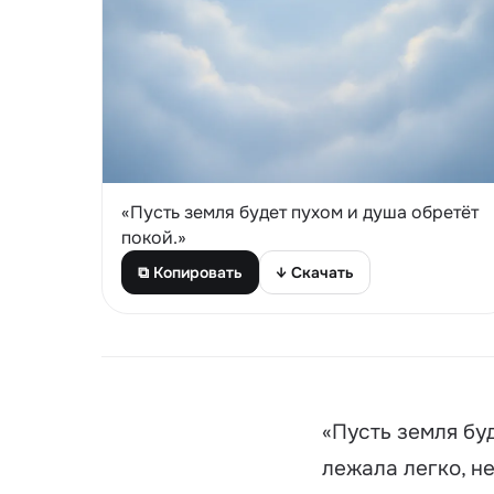
«Пусть земля будет пухом и душа обретёт
покой.»
⧉ Копировать
↓ Скачать
«Пусть земля бу
лежала легко, н