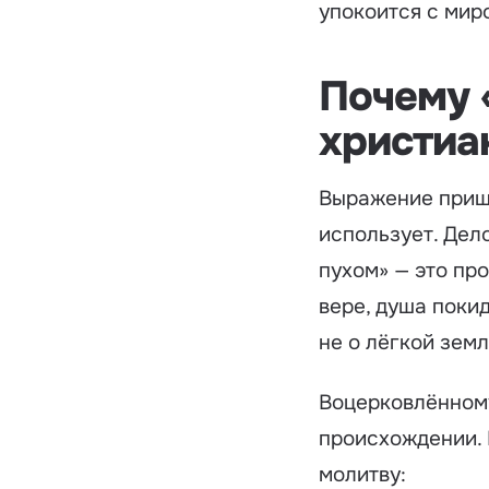
упокоится с мир
Почему 
христиа
Выражение пришл
использует. Дело
пухом» — это пр
вере, душа поки
не о лёгкой земл
Воцерковлённому
происхождении. 
молитву: