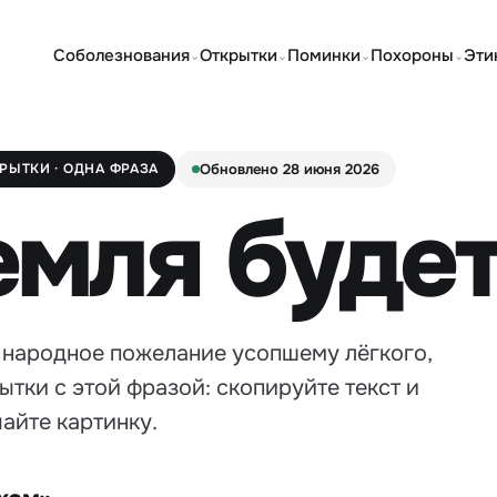
Соболезнования
Открытки
Поминки
Похороны
Эти
⌄
⌄
⌄
⌄
РЫТКИ · ОДНА ФРАЗА
Обновлено 28 июня 2026
емля буде
е народное пожелание усопшему лёгкого,
ытки с этой фразой: скопируйте текст и
айте картинку.