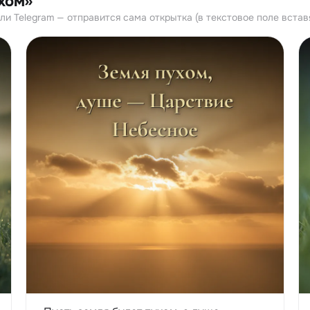
хом»
и Telegram — отправится сама открытка (в текстовое поле встав