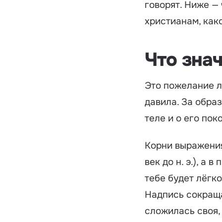
говорят. Ниже — 
христианам, как
Что зна
Это пожелание лё
давила. За обра
теле и о его пок
Корни выражения
век до н. э.), а
тебе будет лёгко
Надпись сокраща
сложилась своя,