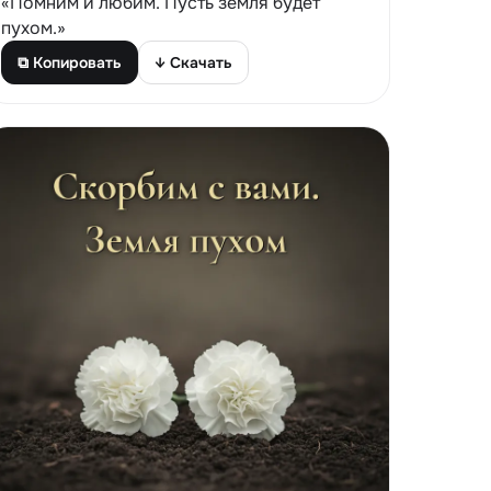
«Помним и любим. Пусть земля будет
пухом.»
⧉ Копировать
↓ Скачать