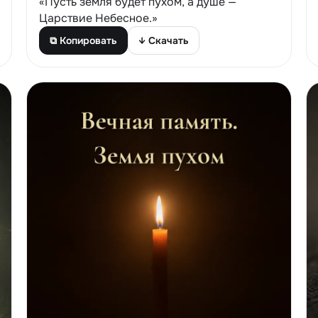
«Пусть земля будет пухом, а душе —
Царствие Небесное.»
⧉ Копировать
↓ Скачать