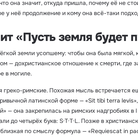
что она значит, откуда пришла, почему её не сто
ое у неё продолжение и кому она всё-таки подхо
чит «Пусть земля будет 
гкой земли усопшему: чтобы она была мягкой, ка
зом — дохристианское отношение к смерти, где з
ое в могиле.
 греко-римские. Похожая мысль встречается ещ
 в привычной латинской форме —
«Sit tibi terra levis»
й» — она закрепилась на римских надгробиях в I в
ли до четырёх букв:
S·T·T·L
. Позже в христианс
 близкая по смыслу формула —
«Requiescat in pa