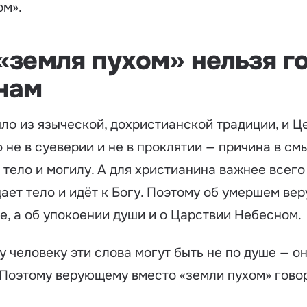
ом».
«земля пухом» нельзя г
нам
о из языческой, дохристианской традиции, и Це
 не в суеверии и не в проклятии — причина в см
о
тело и могилу
. А для христианина важнее всег
дает тело и идёт к Богу. Поэтому об умершем в
е, а об упокоении души и о
Царствии Небесном
.
 человеку эти слова могут быть не по душе — он
Поэтому верующему вместо «земли пухом» гово