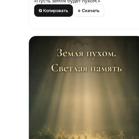
«Пусть земля будет пухом.»
⧉ Копировать
↓ Скачать