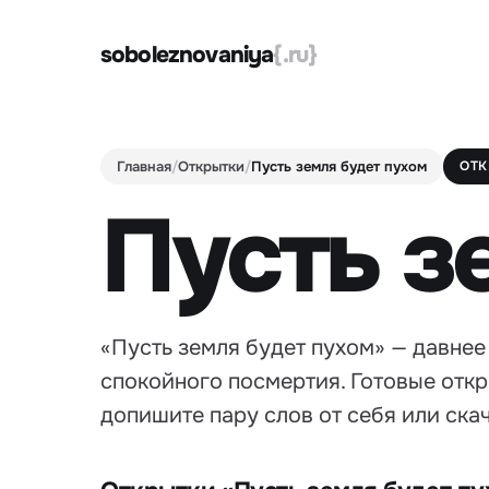
soboleznovaniya
{.ru}
Главная
/
Открытки
/
Пусть земля будет пухом
ОТК
Пусть з
«Пусть земля будет пухом» — давне
спокойного посмертия. Готовые откр
допишите пару слов от себя или скач