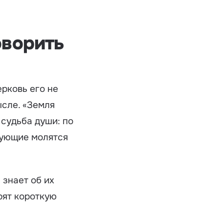
оворить
рковь его не
ысле. «Земля
о
судьба души
: по
ерующие молятся
 знает об их
рят короткую