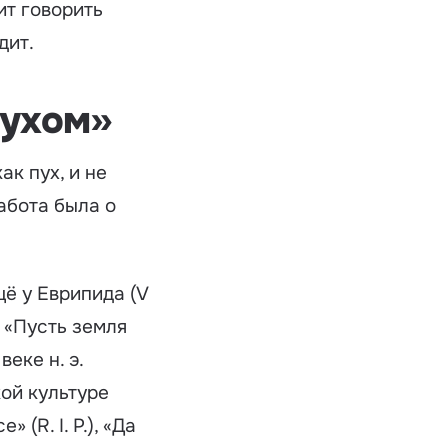
ит говорить
дит.
пухом»
к пух, и не
абота была о
ё у Еврипида (V
, «Пусть земля
еке н. э.
кой культуре
ce»
(R. I. P.), «Да