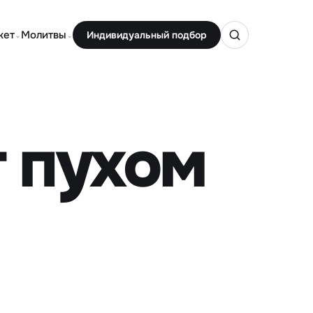
кет
Молитвы
Индивидуальный подбор
⌄
⌄
т пухом