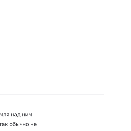
емля над ним
так обычно не