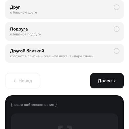
Друг
о близком друге
Подруга
о близкой подруге
Другой близкий
кого нет в списке — опишите ниже, в «паре слов»
← Назад
Далее
→
{ ваше соболезнование }