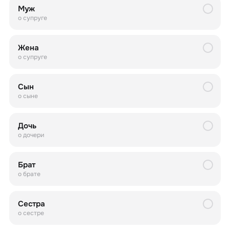
Муж
о супруге
Жена
о супруге
Сын
о сыне
Дочь
о дочери
Брат
о брате
Сестра
о сестре