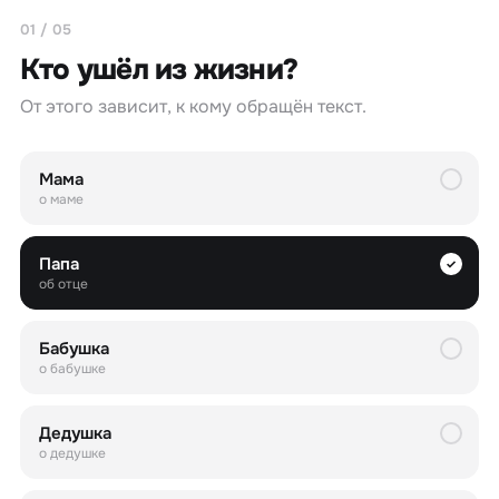
01 / 05
Кто ушёл из жизни?
От этого зависит, к кому обращён текст.
Мама
о маме
Папа
✓
об отце
Бабушка
о бабушке
Дедушка
о дедушке