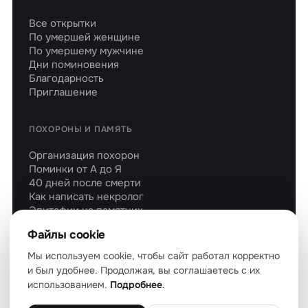
Все открытки
По умершей женщине
По умершему мужчине
Дни поминовения
Благодарность
Приглашение
ПОХОРОНЫ И ПАМЯТЬ
Организация похорон
Поминки от А до Я
40 дней после смерти
Как написать некролог
Эпитафии на памятник
Молитвы об усопших
Файлы cookie
Мы используем cookie, чтобы сайт работал корректно
и был удобнее. Продолжая, вы соглашаетесь с их
использованием.
Подробнее
.
© 2026 soboleznovaniya.ru — все права защищены
О проекте
Политика конфиденциальности
Файлы cookie