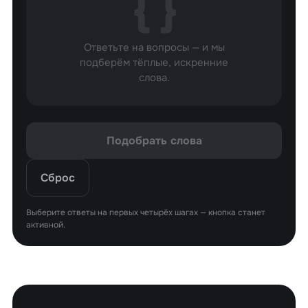
{ }
Ответьте на вопросы — и мы
подберём тёплые, искренние
слова.
Подобрать слова
Сброс
Выберите ответы на первых четырёх шагах — кнопка станет
активной.