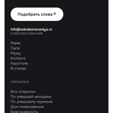
Подобрать слова
↗
info@soboleznovaniya.ru
СОБОЛЕЗНОВАНИЯ
Маме
Папе
Мужу
Коллеге
Короткие
В стихах
ОТКРЫТКИ
Все открытки
По умершей женщине
По умершему мужчине
Дни поминовения
Благодарность