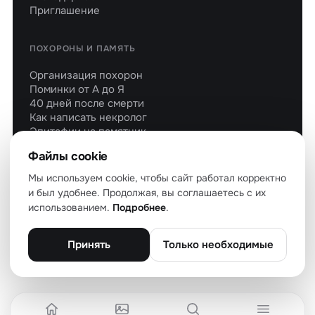
Приглашение
ПОХОРОНЫ И ПАМЯТЬ
Организация похорон
Поминки от А до Я
40 дней после смерти
Как написать некролог
Эпитафии на памятник
Молитвы об усопших
Файлы cookie
Мы используем cookie, чтобы сайт работал корректно
и был удобнее. Продолжая, вы соглашаетесь с их
использованием.
Подробнее
.
© 2026 soboleznovaniya.ru — все права защищены
О проекте
Политика конфиденциальности
Файлы cookie
Пользовательское соглашение
Карта сайта
Принять
Только необходимые