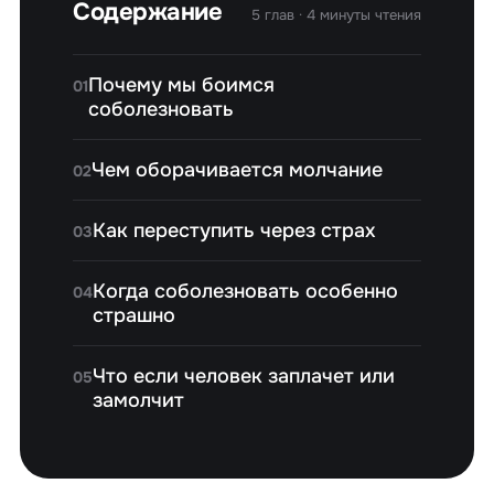
Содержание
5 глав · 4 минуты чтения
Почему мы боимся
01
соболезновать
Чем оборачивается молчание
02
Как переступить через страх
03
Когда соболезновать особенно
04
страшно
Что если человек заплачет или
05
замолчит