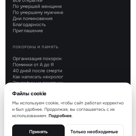
Все открытки
По умершей женщине
По умершему мужчине
Дни поминовения
Благодарность
Приглашение
ПОХОРОНЫ И ПАМЯТЬ
Организация похорон
Поминки от А до Я
40 дней после смерти
Как написать некролог
Эпитафии на памятник
Молитвы об усопших
Файлы cookie
Мы используем cookie, чтобы сайт работал корректно
и был удобнее. Продолжая, вы соглашаетесь с их
использованием.
Подробнее
.
© 2026 soboleznovaniya.ru — все права защищены
О проекте
Политика конфиденциальности
Файлы cookie
Пользовательское соглашение
Карта сайта
Принять
Только необходимые