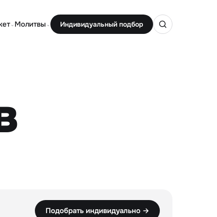
кет
Молитвы
Индивидуальный подбор
⌄
⌄
в
Подобрать индивидуально →