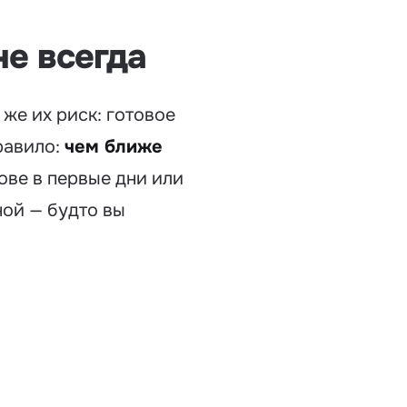
не всегда
же их риск: готовое
равило:
чем ближе
дове в первые дни или
ной — будто вы