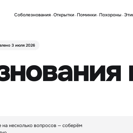
Соболезнования
Открытки
Поминки
Похороны
Эти
⌄
⌄
⌄
⌄
влено 3 июля 2026
знования 
е на несколько вопросов — соберём
тно.