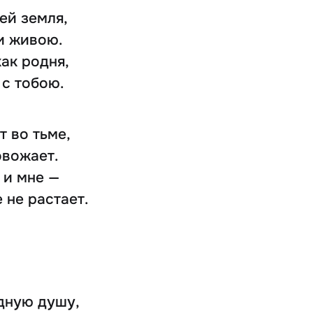
ей земля,
 и живою.
ак родня,
 с тобою.
т во тьме,
овожает.
 и мне —
 не растает.
дную душу,