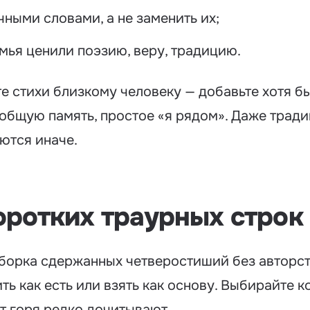
чными словами, а не заменить их;
мья ценили поэзию, веру, традицию.
те стихи близкому человеку — добавьте хотя б
 общую память, простое «я рядом». Даже трад
ются иначе.
оротких траурных строк
борка сдержанных четверостиший без авторст
ть как есть или взять как основу. Выбирайте к
т горя редко дочитывают.