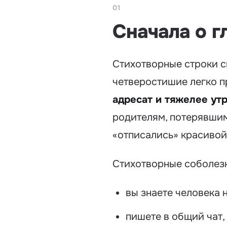
01
Сначала о г
Стихотворные строки сн
четверостишие легко п
адресат и тяжелее ут
родителям, потерявшим
«отписались» красивой
Стихотворные соболезн
вы знаете человека 
пишете в общий чат, 