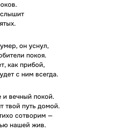
 оков.
услышит
ятых.
 умер, он уснул,
 обители покоя.
т, как прибой,
удет с ним всегда.
 и вечный покой.
т твой путь домой.
тихо сотворим —
ью нашей жив.