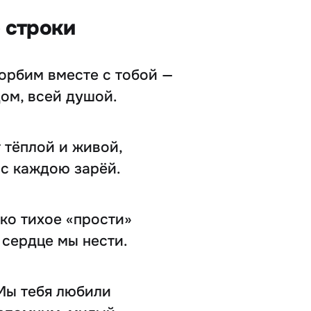
е строки
корбим вместе с тобой —
дом, всей душой.
 тёплой и живой,
 с каждою зарёй.
ько тихое «прости»
в сердце мы нести.
Мы тебя любили