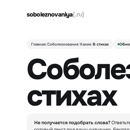
soboleznovaniya
{.ru}
Главная
/
Соболезнования
/
Какие
/
В стихах
Обно
Соболе
стихах
Не получается подобрать слова?
Ответьт
готовый текст под вашу ситуацию. Беспла