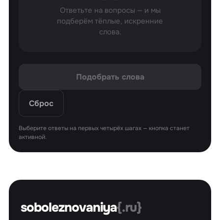
Ответьте на вопросы — и мы
подберём тёплые, искренние
слова.
Подобрать слова
Сброс
Выберите ответы на первых четырёх шагах — кнопка станет
активной.
soboleznovaniya
{.ru}