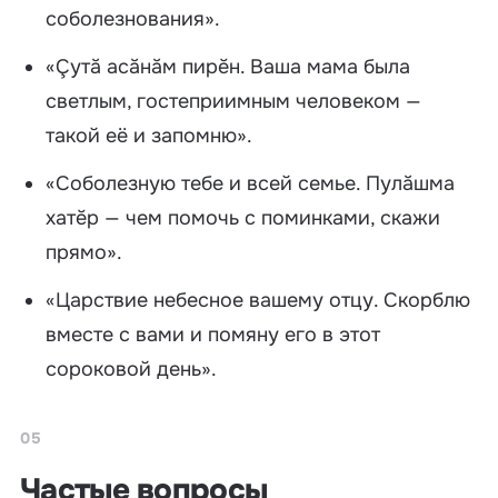
соболезнования».
«Çутă асăнăм пирĕн. Ваша мама была
светлым, гостеприимным человеком —
такой её и запомню».
«Соболезную тебе и всей семье. Пулăшма
хатĕр — чем помочь с поминками, скажи
прямо».
«Царствие небесное вашему отцу. Скорблю
вместе с вами и помяну его в этот
сороковой день».
05
Частые вопросы