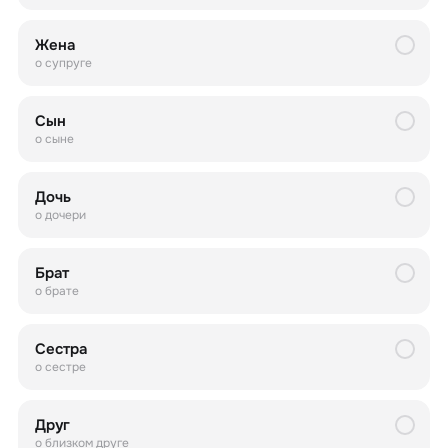
Жена
о супруге
Сын
о сыне
Дочь
о дочери
Брат
о брате
Сестра
о сестре
Друг
о близком друге