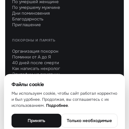
По умершей женщине
По умершему мужчине
Дни поминовения
Благодарность
Приглашение
ПОХОРОНЫ И ПАМЯТЬ
Организация похорон
Поминки от А до Я
40 дней после смерти
Как написать некролог
Эпитафии на памятник
Молитвы об усопших
Файлы cookie
Мы используем cookie, чтобы сайт работал корректно
и был удобнее. Продолжая, вы соглашаетесь с их
использованием.
Подробнее
.
© 2026 soboleznovaniya.ru — все права защищены
О проекте
Политика конфиденциальности
Файлы cookie
Пользовательское соглашение
Карта сайта
Принять
Только необходимые