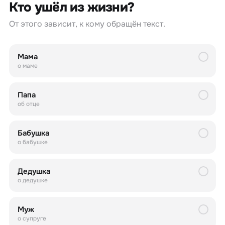
Кто ушёл из жизни?
От этого зависит, к кому обращён текст.
Мама
о маме
Папа
об отце
Бабушка
о бабушке
Дедушка
о дедушке
Муж
о супруге