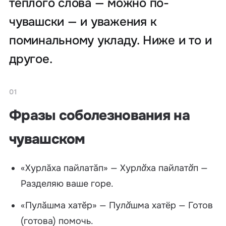
тёплого слова — можно по-
чувашски — и уважения к
поминальному укладу. Ниже и то и
другое.
01
Фразы соболезнования на
чувашском
«Хурлăха пайлатăп» —
Хурлӑха пайлатӑп
—
Разделяю ваше горе.
«Пулăшма хатĕр» —
Пулӑшма хатёр
— Готов
(готова) помочь.