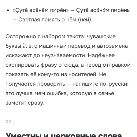
«Çутă асăнăм пирĕн» —
Çутă асӑнӑм пирёнь
— Светлая память о нём (ней).
Осторожно с набором текста: чувашские
буквы ӑ, ĕ, ç машинный перевод и автозамена
искажают до неузнаваемости. Надёжнее
скопировать фразу отсюда, а перед отправкой
показать её кому-то из носителей. Не
получается проверить — напишите по-русски:
это лучше, чем ошибка, которую в семье
заметят сразу.
02
Уместны и церковные слова