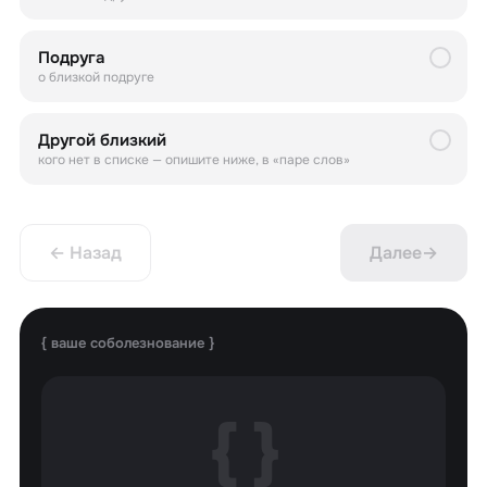
Подруга
о близкой подруге
Другой близкий
кого нет в списке — опишите ниже, в «паре слов»
← Назад
Далее
→
{ ваше соболезнование }
{ }