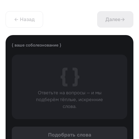
← Назад
Далее
→
{ ваше соболезнование }
{ }
Ответьте на вопросы — и мы
подберём тёплые, искренние
слова.
Подобрать слова