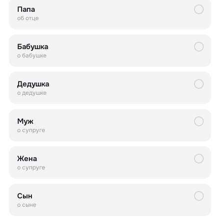
Папа
об отце
Бабушка
о бабушке
Дедушка
о дедушке
Муж
о супруге
Жена
о супруге
Сын
о сыне