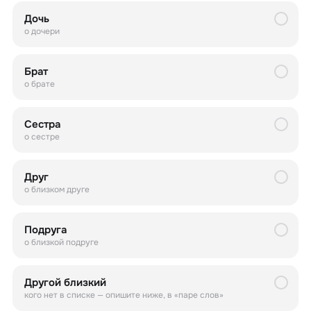
Дочь
о дочери
Брат
о брате
Сестра
о сестре
Друг
о близком друге
Подруга
о близкой подруге
Другой близкий
кого нет в списке — опишите ниже, в «паре слов»