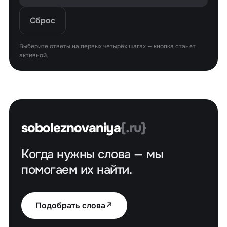
Сброс
Выберите ответы на первых четырёх шагах — кнопка станет
активной.
soboleznovaniya
{.ru}
Когда нужны слова — мы
помогаем их найти.
Подобрать слова
↗