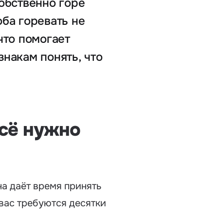
собственно горе
оба горевать не
что помогает
знакам понять, что
всё нужно
на даёт время принять
т вас требуются десятки