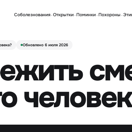
Соболезнования
Открытки
Поминки
Похороны
Эти
⌄
⌄
⌄
⌄
овека?
Обновлено 6 июля 2026
режить см
о человек