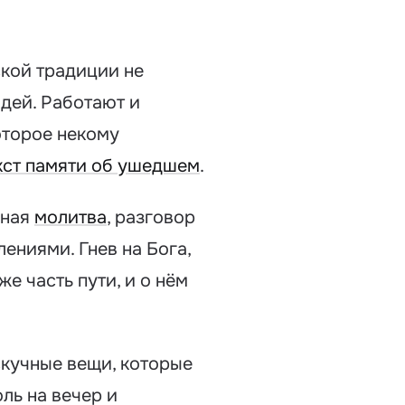
кой традиции не
дей. Работают и
оторое некому
кст памяти об ушедшем
.
ьная
молитва
, разговор
ениями. Гнев на Бога,
е часть пути, и о нём
скучные вещи, которые
ль на вечер и