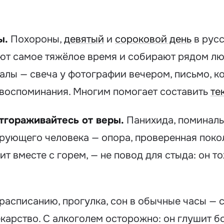
ы.
Похороны,
девятый
и
сороковой день
в русс
ют самое тяжёлое время и собирают рядом лю
алы — свеча у фотографии вечером, письмо, к
 воспоминания. Многим помогает составить
те
отгораживайтесь от веры.
Панихида, поминал
рующего человека — опора, проверенная покол
т вместе с горем, — не повод для стыда: он тож
расписанию, прогулка, сон в обычные часы — 
карство. С алкоголем осторожно: он глушит бо