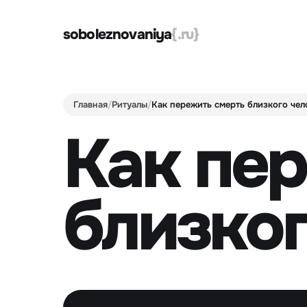
soboleznovaniya
{.ru}
Главная
/
Ритуалы
/
Как пережить смерть близкого чел
Как пе
близког