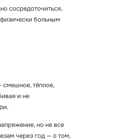
удно сосредоточиться,
я физически больным
 смешное, тёплое,
бивая и не
ри.
апряжение, но не все
езам через год — о том,