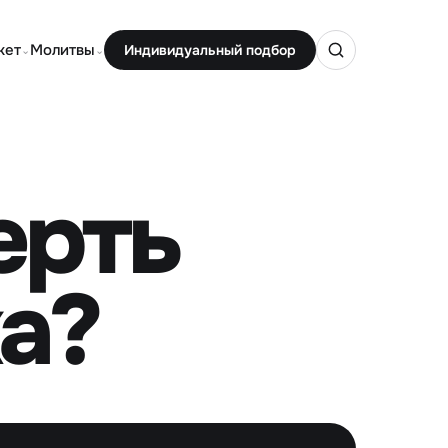
кет
Молитвы
Индивидуальный подбор
⌄
⌄
ерть
а?