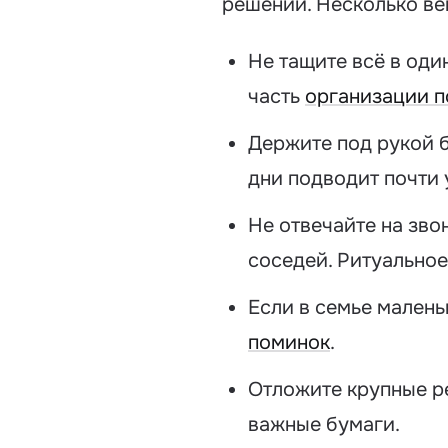
решений. Несколько ве
Не тащите всё в оди
часть
организации п
Держите под рукой б
дни подводит почти у
Не отвечайте на зво
соседей. Ритуальное
Если в семье малень
поминок
.
Отложите крупные ре
важные бумаги.