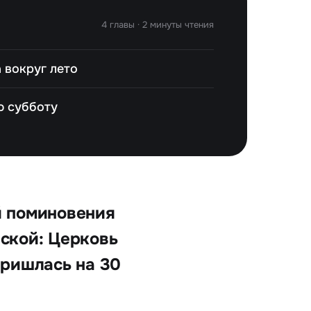
4 главы · 2 минуты чтения
 вокруг лето
ю субботу
й поминовения
нской: Церковь
пришлась на 30