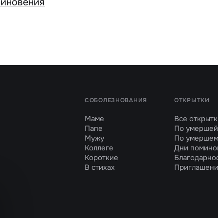
миновения
СОБОЛЕЗНОВАНИЯ
ОТКРЫТКИ
Маме
Все открытк
Папе
По умершей
Мужу
По умершем
Коллеге
Дни помино
Короткие
Благодарно
В стихах
Приглашен