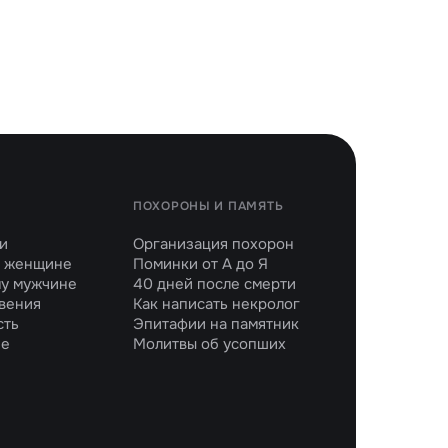
ПОХОРОНЫ И ПАМЯТЬ
и
Организация похорон
 женщине
Поминки от А до Я
у мужчине
40 дней после смерти
вения
Как написать некролог
сть
Эпитафии на памятник
ие
Молитвы об усопших