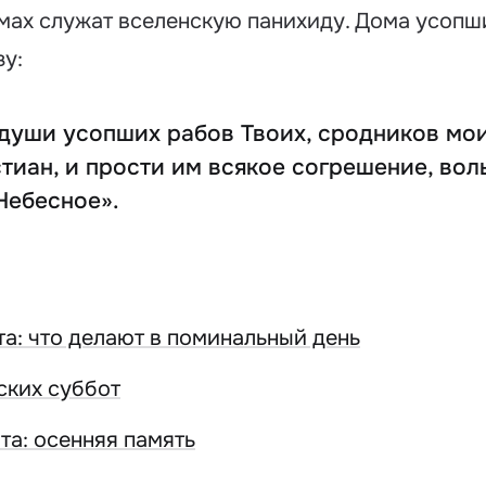
рамах служат вселенскую панихиду. Дома усоп
зу:
 души усопших рабов Твоих, сродников мои
тиан, и прости им всякое согрешение, вол
Небесное».
а: что делают в поминальный день
ских суббот
та: осенняя память