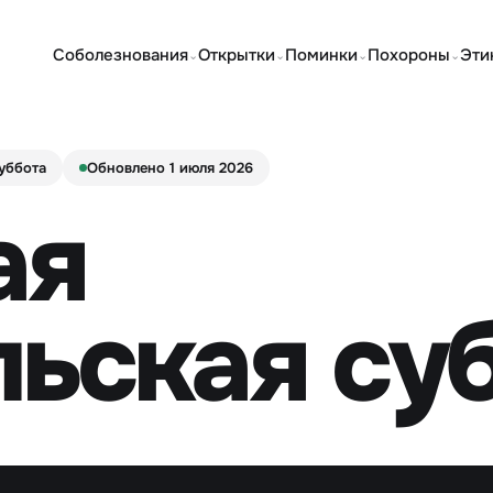
Соболезнования
Открытки
Поминки
Похороны
Эти
⌄
⌄
⌄
⌄
уббота
Обновлено 1 июля 2026
ая
льская су