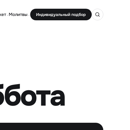
кет
Молитвы
Индивидуальный подбор
⌄
⌄
ббота