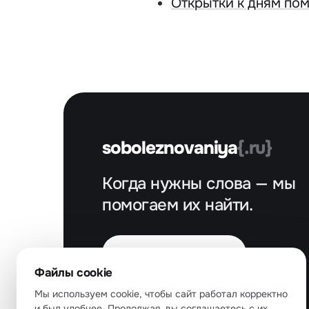
Открытки к дням по
soboleznovaniya
{.ru}
Когда нужны слова — мы
помогаем их найти.
Подобрать слова
↗
Файлы cookie
Мы используем cookie, чтобы сайт работал корректно
info@soboleznovaniya.ru
и был удобнее. Продолжая, вы соглашаетесь с их