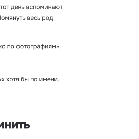
 этот день вспоминают
Помянуть весь род
ько по фотографиям».
ух хотя бы по имени.
мнить