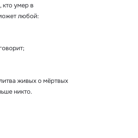
, кто умер в
 может любой:
говорит;
олитва живых о мёртвых
льше никто.