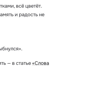
ками, всё цветёт.
амять и радость не
ыбнулся».
ить — в статье
«Слова